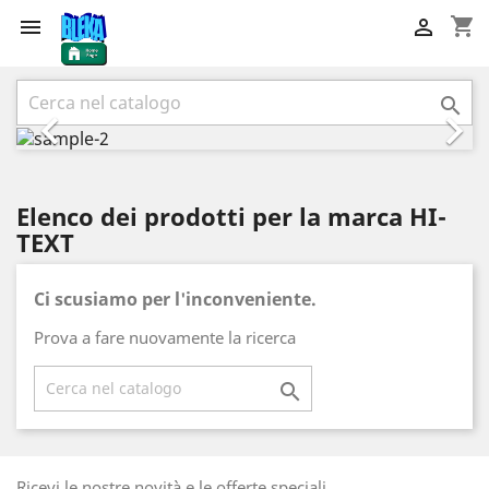
shopping_cart


Precedente
Succ



Elenco dei prodotti per la marca HI-
TEXT
Ci scusiamo per l'inconveniente.
Prova a fare nuovamente la ricerca

Ricevi le nostre novità e le offerte speciali