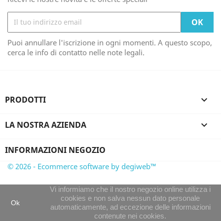
Puoi annullare l'iscrizione in ogni momenti. A questo scopo,
cerca le info di contatto nelle note legali.
PRODOTTI

LA NOSTRA AZIENDA

INFORMAZIONI NEGOZIO
© 2026 - Ecommerce software by degiweb™
Vi informiamo che il nostro negozio online utilizza i
cookies e non salva nessun dato personale
Ok
automaticamente, ad eccezione delle informazioni
contenute nei cookies.