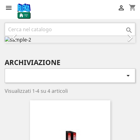
shopping_cart


Precedente
Succ



ARCHIVIAZIONE

Visualizzati 1-4 su 4 articoli