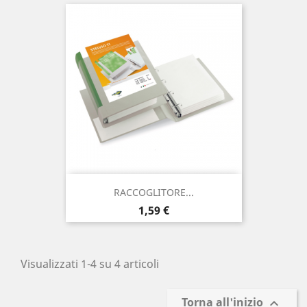
RACCOGLITORE...
Prezzo
1,59 €
Visualizzati 1-4 su 4 articoli
Torna all'inizio
