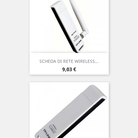
SCHEDA DI RETE WIRELESS...
Prezzo
9,03 €