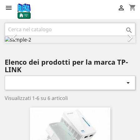
shopping_cart


Precedente
Succ



Elenco dei prodotti per la marca TP-
LINK

Visualizzati 1-6 su 6 articoli