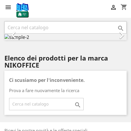
shopping_cart


Precedente
Succ



Elenco dei prodotti per la marca
NIKOFFICE
Ci scusiamo per l'inconveniente.
Prova a fare nuovamente la ricerca

Ricevi le nostre novità e le offerte speciali