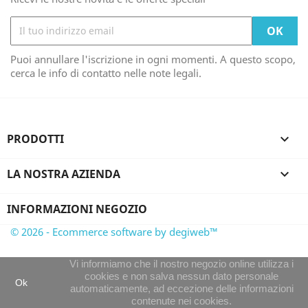
Puoi annullare l'iscrizione in ogni momenti. A questo scopo,
cerca le info di contatto nelle note legali.
PRODOTTI

LA NOSTRA AZIENDA

INFORMAZIONI NEGOZIO
© 2026 - Ecommerce software by degiweb™
Vi informiamo che il nostro negozio online utilizza i
cookies e non salva nessun dato personale
Ok
automaticamente, ad eccezione delle informazioni
contenute nei cookies.