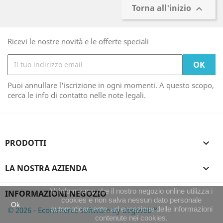
Torna all'inizio

Ricevi le nostre novità e le offerte speciali
Puoi annullare l'iscrizione in ogni momenti. A questo scopo,
cerca le info di contatto nelle note legali.
PRODOTTI

LA NOSTRA AZIENDA

Vi informiamo che il nostro negozio online utilizza i
INFORMAZIONI NEGOZIO
cookies e non salva nessun dato personale
Ok
automaticamente, ad eccezione delle informazioni
© 2026 - Ecommerce software by degiweb™
contenute nei cookies.