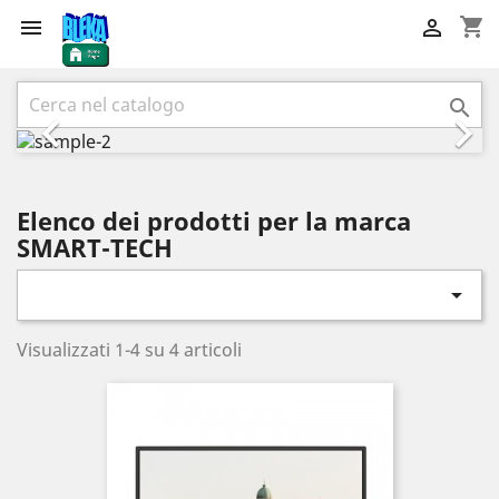
shopping_cart


Precedente
Succ



Elenco dei prodotti per la marca
SMART-TECH

Visualizzati 1-4 su 4 articoli