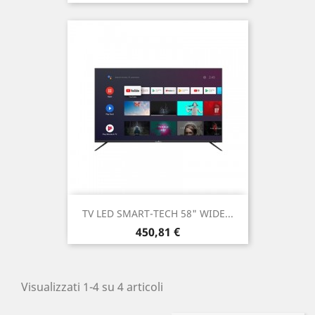
TV LED SMART-TECH 58" WIDE...
Prezzo
450,81 €
Visualizzati 1-4 su 4 articoli