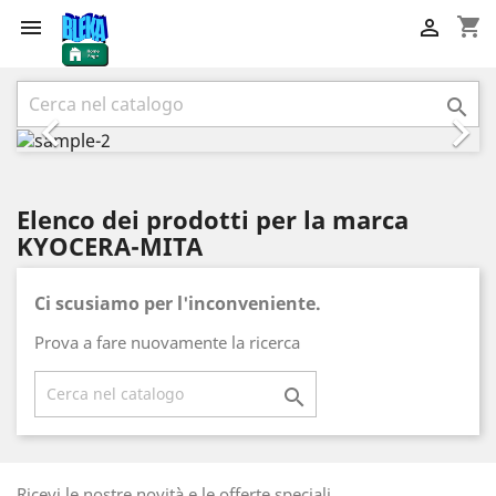
shopping_cart


Precedente
Succ



Elenco dei prodotti per la marca
KYOCERA-MITA
Ci scusiamo per l'inconveniente.
Prova a fare nuovamente la ricerca

Ricevi le nostre novità e le offerte speciali