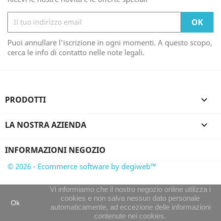
Puoi annullare l'iscrizione in ogni momenti. A questo scopo,
cerca le info di contatto nelle note legali.
PRODOTTI

LA NOSTRA AZIENDA

INFORMAZIONI NEGOZIO
© 2026 - Ecommerce software by degiweb™
Vi informiamo che il nostro negozio online utilizza i
cookies e non salva nessun dato personale
Ok
automaticamente, ad eccezione delle informazioni
contenute nei cookies.