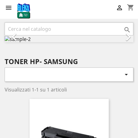
shopping_cart


Precedente
Succ



TONER HP- SAMSUNG

Visualizzati 1-1 su 1 articoli