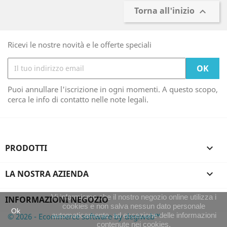
Torna all'inizio

Ricevi le nostre novità e le offerte speciali
Puoi annullare l'iscrizione in ogni momenti. A questo scopo,
cerca le info di contatto nelle note legali.
PRODOTTI

LA NOSTRA AZIENDA

Vi informiamo che il nostro negozio online utilizza i
INFORMAZIONI NEGOZIO
cookies e non salva nessun dato personale
Ok
automaticamente, ad eccezione delle informazioni
© 2026 - Ecommerce software by degiweb™
contenute nei cookies.