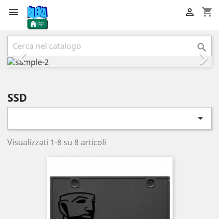
shopping_cart


Precedente
Succ



SSD

Visualizzati 1-8 su 8 articoli