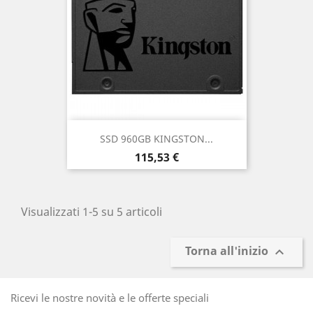
SSD 960GB KINGSTON...
Prezzo
115,53 €
Visualizzati 1-5 su 5 articoli
Torna all'inizio

Ricevi le nostre novità e le offerte speciali