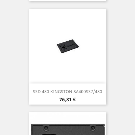
SSD 480 KINGSTON SA400S37/480
Prezzo
76,81 €