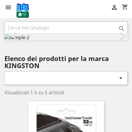
shopping_cart


Precedente
Succ



Elenco dei prodotti per la marca
KINGSTON

Visualizzati 1-5 su 5 articoli