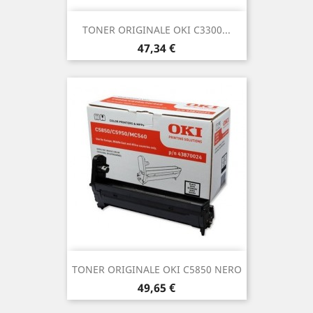
TONER ORIGINALE OKI C3300...
Prezzo
47,34 €
TONER ORIGINALE OKI C5850 NERO
Prezzo
49,65 €