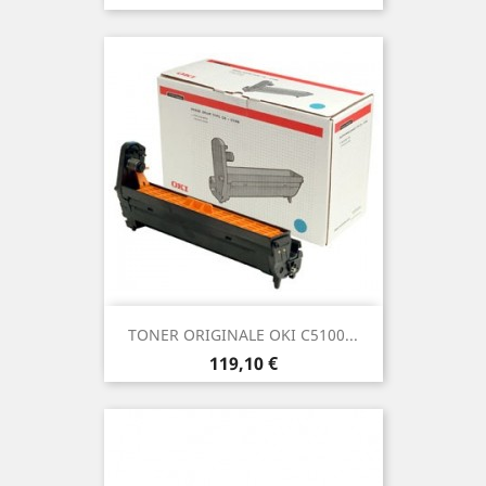
TONER ORIGINALE OKI C5100...
Prezzo
119,10 €