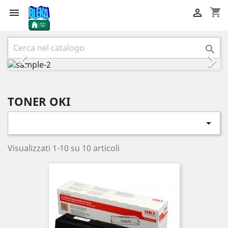
shopping_cart


Precedente
Succ



TONER OKI

Visualizzati 1-10 su 10 articoli