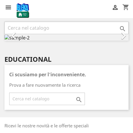
shopping_cart


Precedente
Succ



EDUCATIONAL
Ci scusiamo per l'inconveniente.
Prova a fare nuovamente la ricerca

Ricevi le nostre novità e le offerte speciali