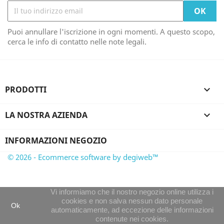
Puoi annullare l'iscrizione in ogni momenti. A questo scopo,
cerca le info di contatto nelle note legali.
PRODOTTI

LA NOSTRA AZIENDA

INFORMAZIONI NEGOZIO
© 2026 - Ecommerce software by degiweb™
Vi informiamo che il nostro negozio online utilizza i
cookies e non salva nessun dato personale
Ok
automaticamente, ad eccezione delle informazioni
contenute nei cookies.