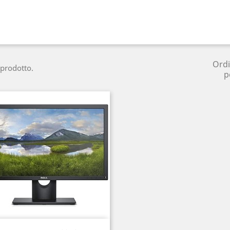
Ord
 prodotto.
p
Anteprima