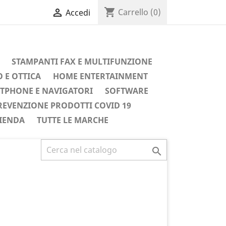
shopping_cart

Carrello
(0)
Accedi
STAMPANTI FAX E MULTIFUNZIONE
 E OTTICA
HOME ENTERTAINMENT
TPHONE E NAVIGATORI
SOFTWARE
REVENZIONE PRODOTTI COVID 19
IENDA
TUTTE LE MARCHE
Successivo
