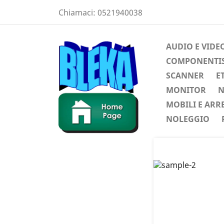
Chiamaci:
0521940038
AUDIO E VIDE
COMPONENTIST
SCANNER
E
MONITOR
N
MOBILI E ARR
NOLEGGIO
Preced