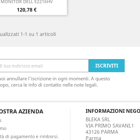

MONITOR DELL E2216HV
Prezzo
120,78 €
ualizzati 1-1 su 1 articoli
oi annullare l'iscrizione in ogni momenti. A questo
opo, cerca le info di contatto nelle note legali.
OSTRA AZIENDA
INFORMAZIONI NEGO
BLEKA SRL
s
VIA PRIMO SAVANI,1
amo
43126 PARMA
tà di pagamento e rimborsi.
Parma