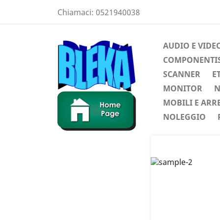
Chiamaci:
0521940038
AUDIO E VIDE
COMPONENTIST
SCANNER
E
MONITOR
N
MOBILI E ARR
NOLEGGIO
Preced