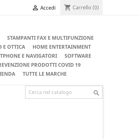
shopping_cart

Carrello
(0)
Accedi
STAMPANTI FAX E MULTIFUNZIONE
 E OTTICA
HOME ENTERTAINMENT
TPHONE E NAVIGATORI
SOFTWARE
REVENZIONE PRODOTTI COVID 19
IENDA
TUTTE LE MARCHE
Successivo
