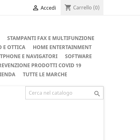
shopping_cart

Carrello
(0)
Accedi
STAMPANTI FAX E MULTIFUNZIONE
 E OTTICA
HOME ENTERTAINMENT
TPHONE E NAVIGATORI
SOFTWARE
REVENZIONE PRODOTTI COVID 19
IENDA
TUTTE LE MARCHE
Successivo
