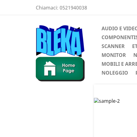
Chiamaci:
0521940038
AUDIO E VIDE
COMPONENTIST
SCANNER
E
MONITOR
N
MOBILI E ARR
NOLEGGIO
Preced