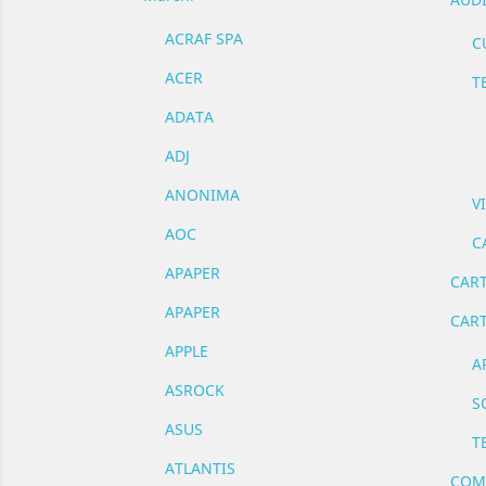
ACRAF SPA
C
ACER
T
ADATA
ADJ
ANONIMA
V
AOC
C
APAPER
CART
APAPER
CART
APPLE
A
ASROCK
S
ASUS
T
ATLANTIS
COMP