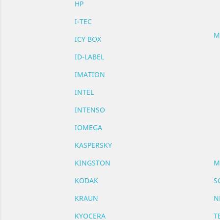
HP
I-TEC
M
ICY BOX
ID-LABEL
IMATION
INTEL
INTENSO
IOMEGA
KASPERSKY
KINGSTON
M
KODAK
S
KRAUN
N
KYOCERA
T