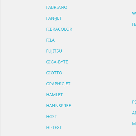
FABRIANO
W
FAN-JET
H
FIBRACOLOR
FILA
FUJITSU
GIGA-BYTE
GIOTTO
GRAPHICJET
HAMLET
P
HANNSPREE
A
HGST
M
HI-TEXT